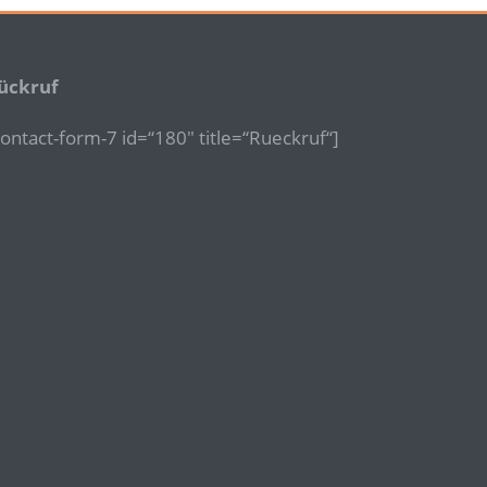
ückruf
contact-form-7 id=“180″ title=“Rueckruf“]