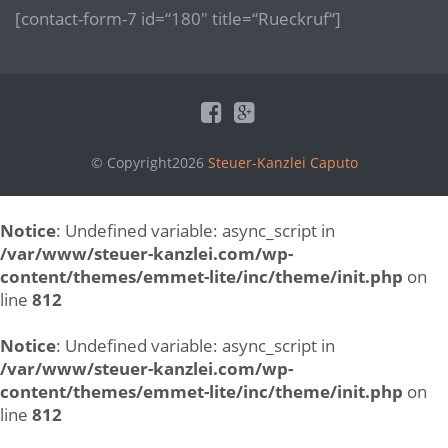
[contact-form-7 id=“180″ title=“Rueckruf“]
© Copyright2026
Steuer-Kanzlei Caputo
Notice
: Undefined variable: async_script in
/var/www/steuer-kanzlei.com/wp-
content/themes/emmet-lite/inc/theme/init.php
on
line
812
Notice
: Undefined variable: async_script in
/var/www/steuer-kanzlei.com/wp-
content/themes/emmet-lite/inc/theme/init.php
on
line
812