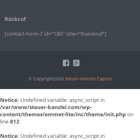
Rückruf
[contact-form-7 id=“180″ title=“Rueckruf“]
© Copyright2026
Steuer-Kanzlei Caputo
Notice
: Undefined variable: async_script in
/var/www/steuer-kanzlei.com/wp-
content/themes/emmet-lite/inc/theme/init.php
on
line
812
Notice
: Undefined variable: async_script in