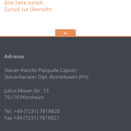
Eine Seite zurück
Zurück zur Übersicht
Adresse
Steuer-Kanzlei Pasquale Caputo
Steuerberater Dipl.-Betriebswirt (FH)
Julius-Moser-Str. 13
75179 Pforzheim
Tel. +49 (7231) 7818820
Fax +49 (7231) 7818821